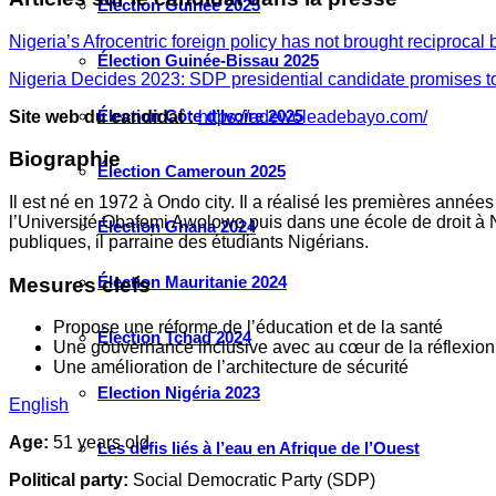
Élection Guinée 2025
Nigeria’s Afrocentric foreign policy has not brought reciproca
Élection Guinée-Bissau 2025
Nigeria Decides 2023: SDP presidential candidate promises to 
Élection Côte d’Ivoire 2025
Site web du candidat :
https://adewoleadebayo.com/
Biographie
Élection Cameroun 2025
Il est né en 1972 à Ondo city. Il a réalisé les premières années
l’Université Obafemi Awolowo puis dans une école de droit à N
Élection Ghana 2024
publiques, il parraine des étudiants Nigérians.
Élection Mauritanie 2024
Mesures clefs
Propose une réforme de l’éducation et de la santé
Élection Tchad 2024
Une gouvernance inclusive avec au cœur de la réflexion 
Une amélioration de l’architecture de sécurité
Election Nigéria 2023
English
Age:
51 years old
Les défis liés à l’eau en Afrique de l’Ouest
Political party:
Social Democratic Party (SDP)