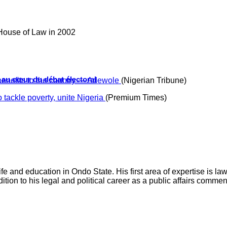
House of Law in 2002
s au cœur du débat électoral
l benefits to the country — Adewole
(Nigerian Tribune)
tackle poverty, unite Nigeria
(Premium Times)
ife and education in Ondo State. His first area of expertise is 
tion to his legal and political career as a public affairs comme