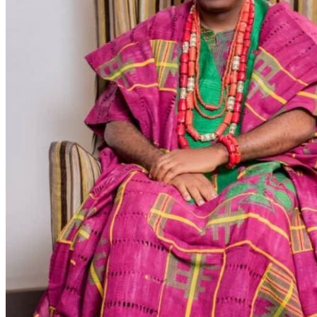
WATHI se dévoile en deux films
Facebook
L’association
Nos partenaires
Twitter
LE DÉBAT
Débat – Entrepreneuriat en Afrique de l’Ouest
LinkedIn
Afrique de l’Ouest – États Unis d’Amérique
Changement climatique 2022
YouTube
Les relations entre l’Afrique de l’Ouest et l’Europe 
Enseignement supérieur 2021