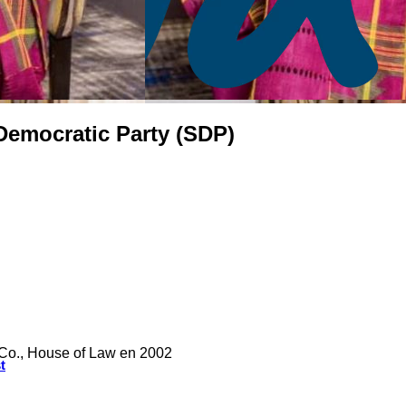
Democratic Party (SDP)
 Co., House of Law en 2002
t