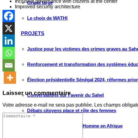
Inclusive governance with citizens at the center
Grand large
Improved security architecture
Le choix de WATHI
PROJETS
Justice pour les victimes des crimes graves au Sahel
Renforcement et transformation des systèmes éduca
Élection présidentielle Sénégal 2024, réformes prio
Laisser un commentaire
Conversations sur l’avenir du Sahel
Votre adresse e-mail ne sera pas publiée.
Les champs obligat
Débats citoyens place et rôle des femmes
Protection des droits de l’Homme en Afrique