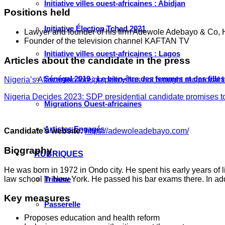
Initiative villes ouest-africaines : Abidjan
Positions held
Initiative Élection Tchad 2021
Lawyer and founder of his firm Adewole Adebayo & Co, 
Founder of the television channel KAFTAN TV
Initiative villes ouest-africaines : Lagos
Articles about the candidate in the press
Sénégal 2019 : Le bien-être des femmes et des fille
Nigeria’s Afrocentric foreign policy has not brought reciproca
Nigeria Decides 2023: SDP presidential candidate promises to 
Migrations Ouest-africaines
Artistes Engagés
Candidate’s website:
https://adewoleadebayo.com/
Biography
RUBRIQUES
He was born in 1972 in Ondo city. He spent his early years of l
law school in New York. He passed his bar exams there. In addi
Tribune
Key measures
Passerelle
Proposes education and health reform