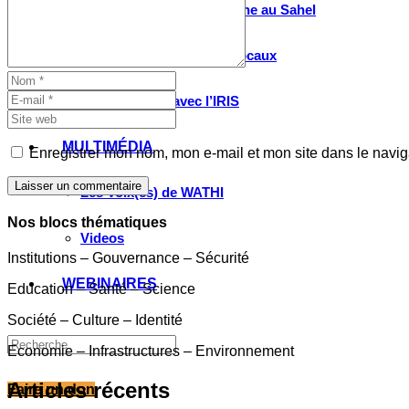
Valorisation de la recherche au Sahel
Entretiens avec les élus locaux
Le partenariat avec l’IRIS
MULTIMÉDIA
Enregistrer mon nom, mon e-mail et mon site dans le navi
Laisser un commentaire
Les Voix(es) de WATHI
Nos blocs thématiques
Videos
Institutions – Gouvernance – Sécurité
WEBINAIRES
Education – Santé – Science
Société – Culture – Identité
Economie – Infrastructures – Environnement
Articles récents
Faire un don