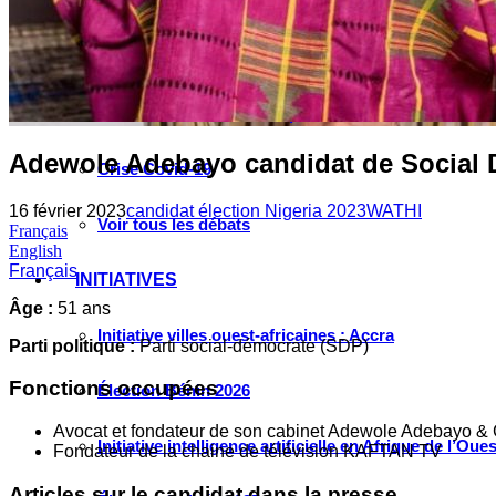
Instagram
Les industries culturelles et créatives
Réseaux sociaux
Les relations entre l’Afrique de l’Ouest et la Chine
Adewole Adebayo candidat de Social 
Crise Covid-19
16 février 2023
candidat élection Nigeria 2023
WATHI
Voir tous les débats
Français
English
Français
INITIATIVES
Âge :
51 ans
Initiative villes ouest-africaines : Accra
Parti politique :
Parti social-démocrate (SDP)
Fonctions occupées
Élection Bénin 2026
Avocat et fondateur de son cabinet Adewole Adebayo &
Initiative intelligence artificielle en Afrique de l’Oues
Fondateur de la chaine de télévision KAFTAN TV
Articles sur le candidat dans la presse