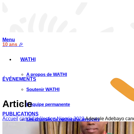
Menu
10 ans
🎉
WATHI
A propos de WATHI
ÉVÉNEMENTS
Soutenir WATHI
Article
L’équipe permanente
PUBLICATIONS
Accueil
candidat élection Nigeria 2023
Adewole Adebayo candi
Les chargés de recherche associés