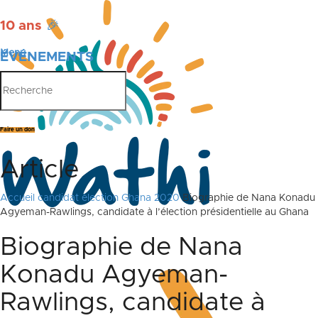
10 ans
🎉
Menu
ÉVÉNEMENTS
PUBLICATIONS
Faire un don
Article
Accueil
candidat élection Ghana 2020
Biographie de Nana Konadu
Agyeman-Rawlings, candidate à l’élection présidentielle au Ghana
Biographie de Nana
Konadu Agyeman-
Rawlings, candidate à