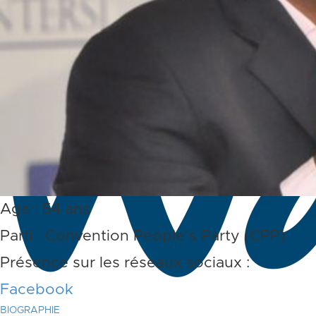
Age : 54 ans
Parti : Convention People’s Party (CPP)
Présence sur les réseaux sociaux :
Facebook
BIOGRAPHIE