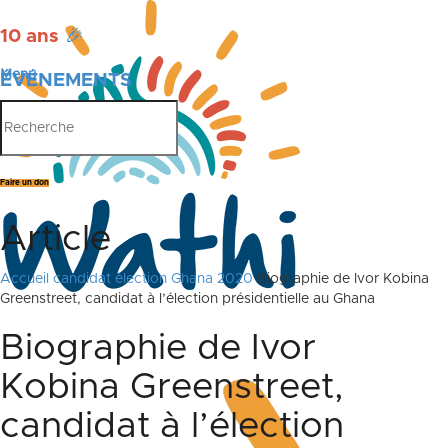
10 ans
🎉
Menu
ÉVÉNEMENTS
PUBLICATIONS
Faire un don
Article
Accueil
candidat élection Ghana 2020
Biographie de Ivor Kobina
Greenstreet, candidat à l’élection présidentielle au Ghana
Biographie de Ivor
Kobina Greenstreet,
candidat à l’élection