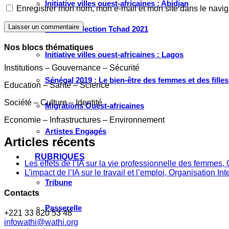
Initiative villes ouest-africaines : Abidjan
Enregistrer mon nom, mon e-mail et mon site dans le navi
Laisser un commentaire
Initiative Élection Tchad 2021
Nos blocs thématiques
Initiative villes ouest-africaines : Lagos
Institutions – Gouvernance – Sécurité
Sénégal 2019 : Le bien-être des femmes et des fille
Education – Santé – Science
Société – Culture – Identité
Migrations Ouest-africaines
Economie – Infrastructures – Environnement
Artistes Engagés
Articles récents
RUBRIQUES
Les effets de l’IA sur la vie professionnelle des femme
L’impact de l’IA sur le travail et l’emploi, Organisation In
Tribune
Contacts
Passerelle
+221 33 820 53 48
infowathi@wathi.org