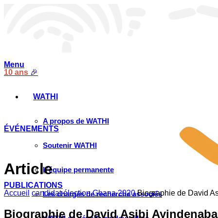
Menu
10 ans
🎉
WATHI
A propos de WATHI
ÉVÉNEMENTS
Soutenir WATHI
Article
L’équipe permanente
PUBLICATIONS
Accueil
candidat élection Ghana 2020
Biographie de David As
Les chargés de recherche associés
Biographie de David Asibi Ayindenaba 