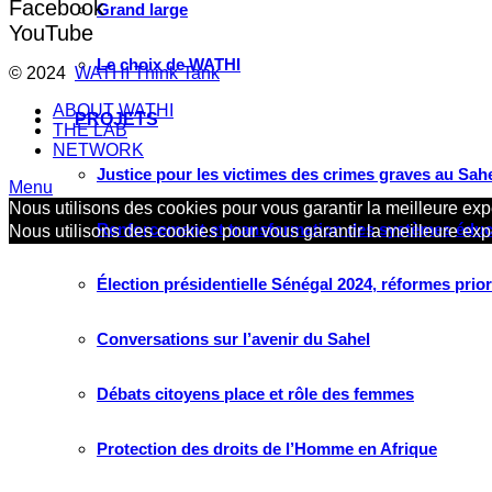
Facebook
Grand large
YouTube
Le choix de WATHI
© 2024
WATHI Think Tank
ABOUT WATHI
PROJETS
THE LAB
NETWORK
Justice pour les victimes des crimes graves au Sahel
Menu
Nous utilisons des cookies pour vous garantir la meilleure expé
Renforcement et transformation des systèmes éduca
Nous utilisons des cookies pour vous garantir la meilleure expé
Élection présidentielle Sénégal 2024, réformes prio
Conversations sur l’avenir du Sahel
Débats citoyens place et rôle des femmes
Protection des droits de l’Homme en Afrique