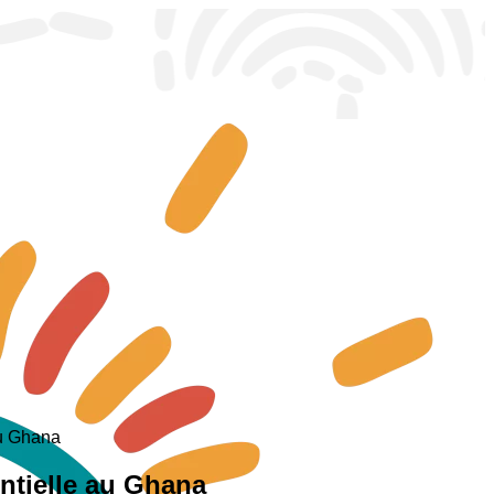
au Ghana
entielle au Ghana