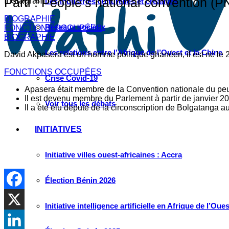
Instagram
Parti : People’s national convention (P
Les industries culturelles et créatives
BIOGRAPHIE
Réseaux sociaux
FONCTIONS OCCUPÉES
BIOGRAPHIE
Les relations entre l’Afrique de l’Ouest et la Chine
David Akpasera est un homme politique ghanéen, il est né le 25 a
FONCTIONS OCCUPÉES
Crise Covid-19
Apasera était membre de la Convention nationale du pe
Il est devenu membre du Parlement à partir de janvier 2
Voir tous les débats
Il a été élu député de la circonscription de Bolgatanga
INITIATIVES
Initiative villes ouest-africaines : Accra
Élection Bénin 2026
Initiative intelligence artificielle en Afrique de l’Oues