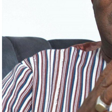
Instagram
Les industries culturelles et créatives
Réseaux sociaux
Les relations entre l’Afrique de l’Ouest et la Chine
Crise Covid-19
Voir tous les débats
INITIATIVES
Initiative villes ouest-africaines : Accra
Élection Bénin 2026
Initiative intelligence artificielle en Afrique de l’Oues