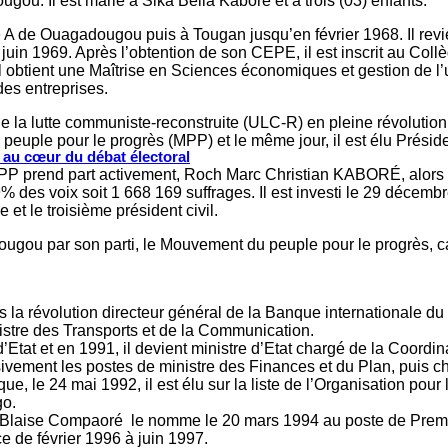
ou. Il est marié à Sika Bella Kabore et a trois (03) enfants.
re A de Ouagadougou puis à Tougan jusqu’en février 1968. Il revi
uin 1969. Après l’obtention de son CEPE, il est inscrit au Coll
il obtient une Maîtrise en Sciences économiques et gestion de 
 des entreprises.
de la lutte communiste-reconstruite (ULC-R) en pleine révolution
euple pour le progrès (MPP) et le même jour, il est élu Président
s au cœur du débat électoral
e MPP prend part activement, Roch Marc Christian KABORÉ, alors
9% des voix soit 1 668 169 suffrages. Il est investi le 29 déce
t le troisième président civil.
dougou par son parti, le Mouvement du peuple pour le progrès, c
s la révolution directeur général de la Banque internationale du
tre des Transports et de la Communication.
d’Etat et en 1991, il devient ministre d’Etat chargé de la Coordi
vement les postes de ministre des Finances et du Plan, puis cha
que, le 24 mai 1992, il est élu sur la liste de l’Organisation p
go.
 Blaise Compaoré le nomme le 20 mars 1994 au poste de Premier M
e de février 1996 à juin 1997.