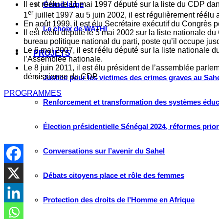
Il est réélu le 11 mai 1997 député sur la liste du CDP da
Grand large
er
1
juillet 1997 au 5 juin 2002, il est régulièrement réél
En août 1999, il est élu Secrétaire exécutif du Congrès po
Le choix de WATHI
Il est réélu député le 5 mai 2002 sur la liste nationale 
bureau politique national du parti, poste qu’il occupe ju
Le 6 mai 2007, il est réélu député sur la liste nationale 
PROJETS
l’Assemblée nationale.
Le 8 juin 2011, il est élu président de l’assemblée parlemen
démissionne du CDP.
Justice pour les victimes des crimes graves au Sahel
PROGRAMMES
Renforcement et transformation des systèmes éduca
Élection présidentielle Sénégal 2024, réformes prio
Conversations sur l’avenir du Sahel
Débats citoyens place et rôle des femmes
Protection des droits de l’Homme en Afrique