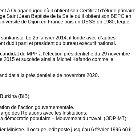
ent à Ouagadougou où il obtient son Certificat d’étude primaire
ège Saint Jean Baptiste de la Salle où il obtient son BEPC en
l’université de Dijon en France puis un DESS en 1980, lequel
 sankariste. Le 25 janvier 2014, il fonde avec d’autres
 dudit parti et président du bureau exécutif national.
 candidat du MPP à l’élection présidentielle du 29 novembre
mbre 2015 et succède ainsi à Michel Kafando comme le
andidat à la présidentielle de novembre 2020.
 Burkina (BIB).
nation de l’action gouvernementale.
rgé des Relations avec les Institutions.
our la démocratie populaire – Mouvement du travail (ODP-MT)
inistre. Il occupe ledit poste jusqu’au 6 février 1996 où il