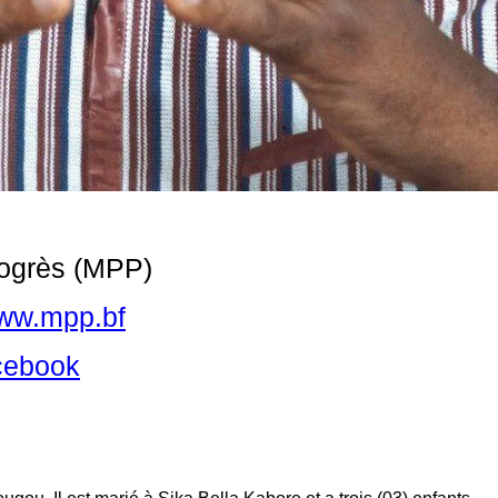
rogrès (MPP)
ww.mpp.bf
cebook