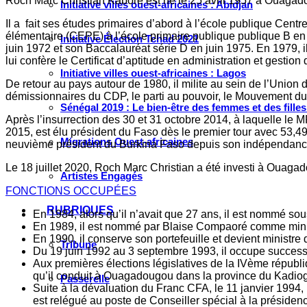
Roch Marc Christian Kaboré est né le 25 avril 1957 à Ouagadoug
Initiative villes ouest-africaines : Abidjan
Il a fait ses études primaires d’abord à l’école publique Cent
élémentaire (CEPE) à l’école primaire publique publique B en j
Initiative Élection Tchad 2021
juin 1972 et son Baccalauréat série D en juin 1975. En 1979, 
lui confère le Certificat d’aptitude en administration et gestion
Initiative villes ouest-africaines : Lagos
De retour au pays autour de 1980, il milite au sein de l’Union 
démissionnaires du CDP, le parti au pouvoir, le Mouvement du p
Sénégal 2019 : Le bien-être des femmes et des fille
Après l’insurrection des 30 et 31 octobre 2014, à laquelle l
2015, est élu président du Faso dès le premier tour avec 53,4
Migrations Ouest-africaines
neuvième président du Burkina Faso depuis son indépendance e
Le 18 juillet 2020, Roch Marc Christian a été investi à Ouaga
Artistes Engagés
FONCTIONS OCCUPÉES
RUBRIQUES
En 1984, alors qu’il n’avait que 27 ans, il est nommé sou
En 1989, il est nommé par Blaise Compaoré comme minis
En 1990, il conserve son portefeuille et devient ministre 
Tribune
Du 19 juin 1992 au 3 septembre 1993, il occupe successi
Aux premières élections législatives de la IVème républi
qu’il conduit à Ouagadougou dans la province du Kadio
Passerelle
Suite à la dévaluation du Franc CFA, le 11 janvier 1994,
est relégué au poste de Conseiller spécial à la présidenc