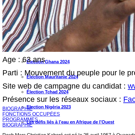
Élection Guinée 2025
Élection Guinée-Bissau 2025
Élection Côte d’Ivoire 2025
Élection Cameroun 2025
Age : 63 ans
Élection Ghana 2024
Parti : Mouvement du peuple pour le p
Élection Mauritanie 2024
Site web de campagne du candidat :
w
Élection Tchad 2024
Présence sur les réseaux sociaux :
Fa
Election Nigéria 2023
BIOGRAPHIE
FONCTIONS OCCUPÉES
PROGRAMMES
Les défis liés à l’eau en Afrique de l’Ouest
BIOGRAPHIE