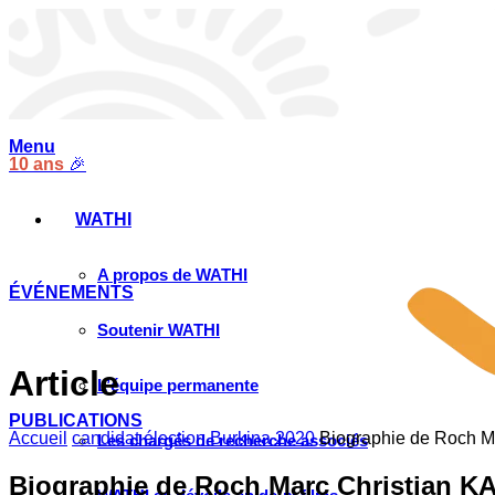
Menu
10 ans
🎉
WATHI
A propos de WATHI
ÉVÉNEMENTS
Soutenir WATHI
Article
L’équipe permanente
PUBLICATIONS
Accueil
candidat élection Burkina 2020
Biographie de Roch Ma
Les chargés de recherche associés
Biographie de Roch Marc Christian KAB