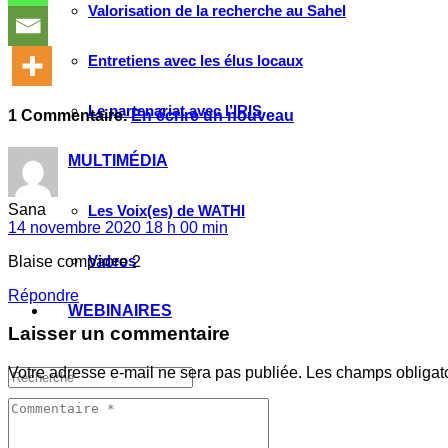
Valorisation de la recherche au Sahel
Entretiens avec les élus locaux
Le partenariat avec l’IRIS
1
Commentaire
.
En écrire un nouveau
MULTIMÉDIA
Sana
Les Voix(es) de WATHI
14 novembre 2020 18 h 00 min
Videos
Blaise compaore 2
Répondre
WEBINAIRES
Laisser un commentaire
Votre adresse e-mail ne sera pas publiée.
Les champs obligat
Faire un don