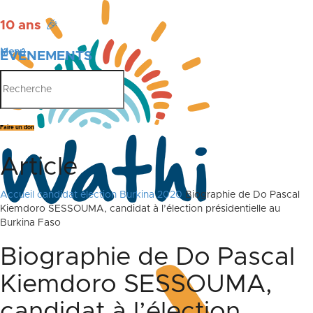
10 ans
🎉
Menu
ÉVÉNEMENTS
PUBLICATIONS
Faire un don
Article
Accueil
candidat élection Burkina 2020
Biographie de Do Pascal
Kiemdoro SESSOUMA, candidat à l’élection présidentielle au
Burkina Faso
Biographie de Do Pascal
Kiemdoro SESSOUMA,
candidat à l’élection