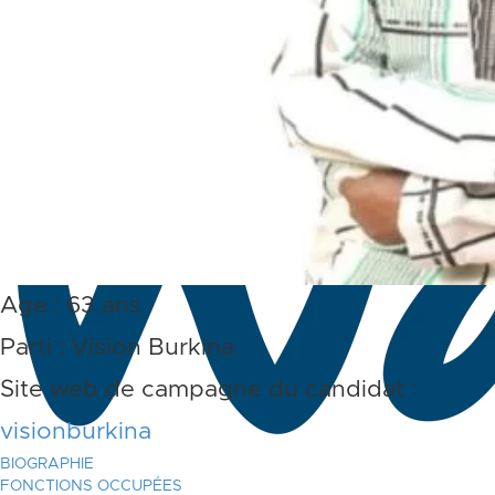
Age : 63 ans
Parti : Vision Burkina
Site web de campagne du candidat :
visionburkina
BIOGRAPHIE
FONCTIONS OCCUPÉES