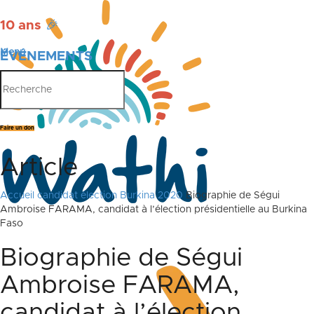
10 ans
🎉
Menu
ÉVÉNEMENTS
PUBLICATIONS
Faire un don
Article
Accueil
candidat élection Burkina 2020
Biographie de Ségui
Ambroise FARAMA, candidat à l’élection présidentielle au Burkina
Faso
Biographie de Ségui
Ambroise FARAMA,
candidat à l’élection