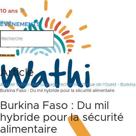
10 ans
🎉
Menu
ÉVÉNEMENTS
PUBLICATIONS
Faire un don
Article
Accueil
Wathinotes paysage recherche Afrique de l'Ouest - Burkina
Burkina Faso : Du mil hybride pour la sécurité alimentaire
Burkina Faso : Du mil
hybride pour la sécurité
alimentaire