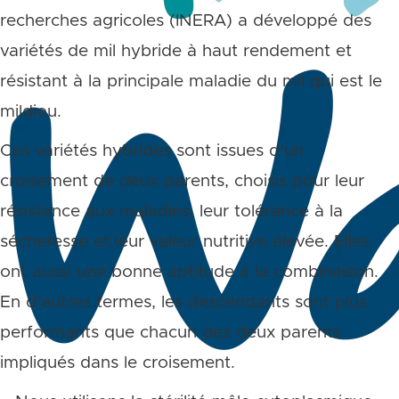
recherches agricoles (INERA) a développé des
variétés de mil hybride à haut rendement et
résistant à la principale maladie du mil qui est le
mildiou.
Ces variétés hybrides sont issues d’un
croisement de deux parents, choisis pour leur
résistance aux maladies, leur tolérance à la
sécheresse et leur valeur nutritive élevée. Elles
ont aussi une bonne aptitude à la combinaison.
En d’autres termes, les descendants sont plus
performants que chacun des deux parents
impliqués dans le croisement.