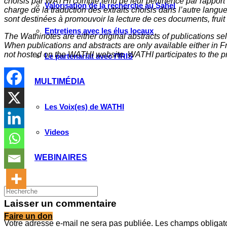
choisis par WATHI compte tenu de leur pertinence par rapport
Valorisation de la recherche au Sahel
charge de la traduction des extraits choisis dans l’autre langu
sont destinées à promouvoir la lecture de ces documents, fruit d
Entretiens avec les élus locaux
The Wathinotes are either original abstracts of publications s
When publications and abstracts are only available either in Fre
not hosted on the WATHI website. WATHI participates to the pr
Le partenariat avec l’IRIS
MULTIMÉDIA
Les Voix(es) de WATHI
Videos
WEBINAIRES
Laisser un commentaire
Faire un don
Votre adresse e-mail ne sera pas publiée.
Les champs obligat