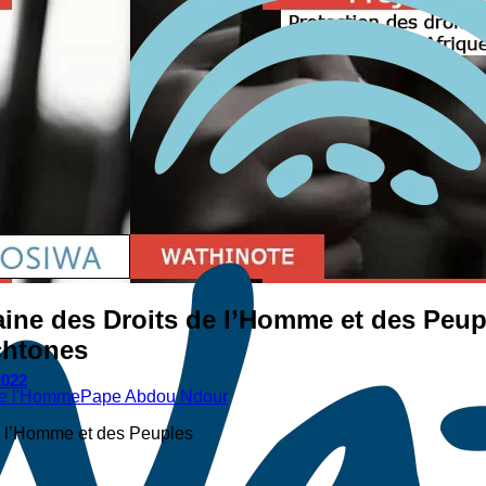
aine des Droits de l’Homme et des Peupl
chtones
2022
 de l'Homme
Pape Abdou Ndour
e l’Homme et des Peuples