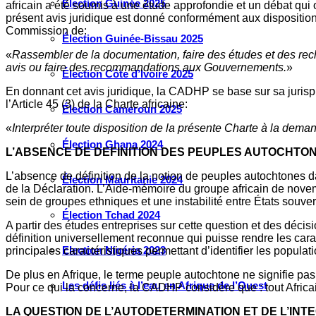
Élection Guinée 2025
africain a été soumis à une étude approfondie et un débat qu
présent avis juridique est donné conformément aux dispositions
Commission de:
Élection Guinée-Bissau 2025
«
Rassembler de la documentation, faire des études et des rec
avis ou faire des recommandations aux Gouvernements.
»
Élection Côte d’Ivoire 2025
En donnant cet avis juridique, la CADHP se base sur sa jurispr
l’Article 45 (3) de la Charte africaine:
Élection Cameroun 2025
«
Interpréter toute disposition de la présente Charte à la dema
Élection Ghana 2024
L’ABSENCE DE DEFINITION DES PEUPLES AUTOCHTO
L’absence de définition de la notion de peuples autochtones 
Élection Mauritanie 2024
de la Déclaration. L’Aide-mémoire du groupe africain de novem
sein de groupes ethniques et une instabilité entre États souve
Élection Tchad 2024
A partir des études entreprises sur cette question et des décis
définition universellement reconnue qui puisse rendre les carac
Election Nigéria 2023
principales caractéristiques permettant d’identifier les popul
De plus en Afrique, le terme peuple autochtone ne signifie pas
Les défis liés à l’eau en Afrique de l’Ouest
Pour ce qui la concerne, la CADHP considère que : tout Africa
LA QUESTION DE L’AUTODETERMINATION ET DE L’INT