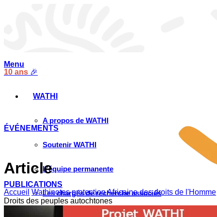
Menu
10 ans
🎉
WATHI
A propos de WATHI
ÉVÉNEMENTS
Soutenir WATHI
Article
L’équipe permanente
PUBLICATIONS
Accueil
Wathinotes protection Africaine des droits de l'Homme
Les chargés de recherche associés
Droits des peuples autochtones