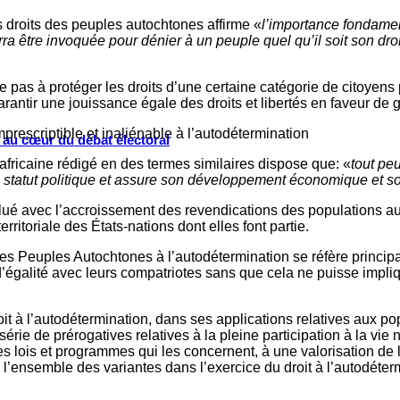
 droits des peuples autochtones affirme «
l’importance fondamen
ra être invoquée pour dénier à un peuple quel qu’il soit son dro
as à protéger les droits d’une certaine catégorie de citoyens p
rantir une jouissance égale des droits et libertés en faveur de
imprescriptible et inaliénable à l’autodétermination
s au cœur du débat électoral
 africaine rédigé en des termes similaires dispose que: «
tout peu
n statut politique et assure son développement économique et soci
ué avec l’accroissement des revendications des populations aut
rritoriale des États-nations dont elles font partie.
des Peuples Autochtones à l’autodétermination se réfère principal
d d’égalité avec leurs compatriotes sans que cela ne puisse impli
it à l’autodétermination, dans ses applications relatives aux 
e de prérogatives relatives à la pleine participation à la vie na
s lois et programmes qui les concernent, à une valorisation de le
e l’ensemble des variantes dans l’exercice du droit à l’autodéterm