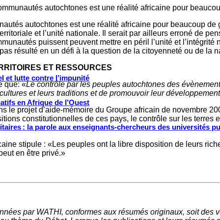
communautés autochtones est une réalité africaine pour beauco
autés autochtones est une réalité africaine pour beaucoup de g
rritoriale et l’unité nationale. Il serait par ailleurs erroné de pe
autés puissent peuvent mettre en péril l’unité et l’intégrité nat
s résulté en un défi à la question de la citoyenneté ou de la na
RRITOIRES ET RESSOURCES
 et lutte contre l’impunité
 que: «
Le contrôle par les peuples autochtones des évènements q
s cultures et leurs traditions et de promouvoir leur développement
tifs en Afrique de l’Ouest
s le projet d’aide-mémoire du Groupe africain de novembre 2006,
ions constitutionnelles de ces pays, le contrôle sur les terres e
ritaires : la parole aux enseignants-chercheurs des universités p
icaine stipule : «Les peuples ont la libre disposition de leurs ri
peut en être privé.»
nnées par WATHI, conformes aux résumés originaux, soit des ve