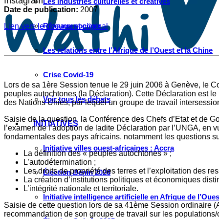
Instagram
Les industries culturelles et créatives
Date de publication:
2007
Réseaux sociaux
Lien vers le document original
Les relations entre l’Afrique de l’Ouest et la Chine
Crise Covid-19
Lors de sa 1ère Session tenue le 29 juin 2006 à Genève, le C
peuples autochtones (la Déclaration). Cette Déclaration est 
Voir tous les débats
des Nations Unies, par lequel un groupe de travail intersession
Saisie de la question, la Conférence des Chefs d’Etat et de G
INITIATIVES
l’examen de l’adoption de ladite Déclaration par l’UNGA, en v
fondamentales des pays africains, notamment les questions su
Initiative villes ouest-africaines : Accra
La définition des « peuples autochtones » ;
L’autodétermination ;
Les droits de propriété des terres et l’exploitation des re
Élection Bénin 2026
La création d’institutions politiques et économiques disti
L’intégrité nationale et territoriale.
Initiative intelligence artificielle en Afrique de l’Oues
Saisie de cette question lors de sa 41ème Session ordinaire 
recommandation de son groupe de travail sur les populations/