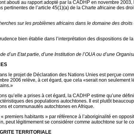
i ont abouti au rapport adopté par la CADHP en novembre 2003, 
 pertinentes de l’article 45(1)(a) de la Charte africaine des d
herches sur les problèmes africains dans le domaine des droits
udence bien établie dans l’interprétation des dispositions de la
nde d’un Etat partie, d’une Institution de l’OUA ou d’une Organi
NES
dans le projet de Déclaration des Nations Unies est perçue co
bre 2006 relève, à cet égard, que cela «serait non seulement lé
rains.»
ions qu’elle a prises à cet égard, la CADHP estime qu’une définit
téristiques des populations autochtones. Il est plutôt beaucoup 
ations et communautés autochtones en Afrique.
 « premiers habitants » par référence à l’aboriginalité en oppo
in, peut légitimement se considérer comme autochtone sur le co
EGRITE TERRITORIALE