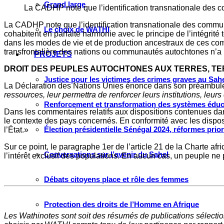
Grand large
La CADHP note que l’identification transnationale des 
La CADHP note que l’identification transnationale des commun
Le choix de WATHI
cohabitent en parfaite harmonie avec le principe de l’intégrité te
dans les modes de vie et de production ancestraux de ces commun
transfrontalière des nations ou communautés autochtones n’a pa
PROJETS
DROIT DES PEUPLES AUTOCHTONES AUX TERRES, TE
Justice pour les victimes des crimes graves au Sahel
La Déclaration des Nations Unies énonce dans son préambule
ressources, leur permettra de renforcer leurs institutions, leur
Renforcement et transformation des systèmes éduca
Dans les commentaires relatifs aux dispositions contenues dan
le contexte des pays concernés. En conformité avec les disposit
Élection présidentielle Sénégal 2024, réformes prio
l’État.»
Sur ce point, le paragraphe 1er de l’article 21 de la Charte afr
Conversations sur l’avenir du Sahel
l’intérêt exclusif des populations. En aucun cas, un peuple ne 
Débats citoyens place et rôle des femmes
Protection des droits de l’Homme en Afrique
Les Wathinotes sont soit des rés
umés de publications sélectio