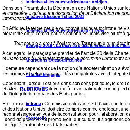
Initiative villes ouest-africaines : Abidjan
Dans son Préambule, la Déclaration des Nations Unies sur les
et considère « qu’aucune disposition de la Déclaration ne pour
Initiative Élection Tchad 2021
international.
»
En Afrique, le terme peuple ou communauté autochtone ne vise p
Initiative villes ouest-africaines : Lagos
hiérarchie entre communautés nationales, mais vise plutôt à ga
Tout peuple a droit à l’existence. Tout peuple a un droit 
Sénégal 2019 : Le bien-être des femmes et des fille
A cet égard, le paragraphe premier de l’article 20 de la Charte
et inaliénable à l’autodétermination. Il détermine librement so
Migrations Ouest-africaines
Il demeure cependant que la notion d’autodétermination a évol
les normes et selon les modalités compatibles avec l’intégrité te
Artistes Engagés
Cependant, lorsqu’il est pris dans son sens politique, le droit 
et à leur participation citoyenne à la vie nationale sur un pie
RUBRIQUES
de l’intégrité territoriale des États parties.
Tribune
En conséquence, la Commission africaine est d’avis que le dro
et des Nations Unies, doit être compris comme englobant une séri
reconnaissance en vue de la consultation pour l’élaboration de
Passerelle
liberté de préserver et promouvoir leur culture. Il s’agit donc d
l’intégrité territoriale des États parties.