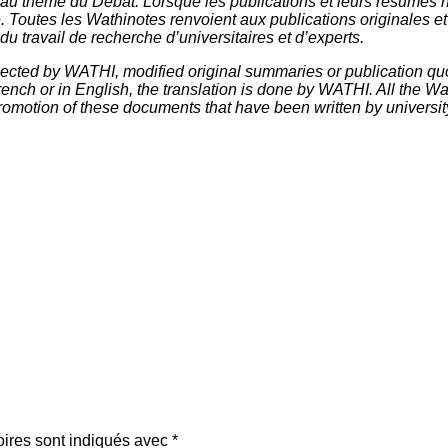
 au thème du Débat. Lorsque les publications et leurs résumés 
e. Toutes les Wathinotes renvoient aux publications originales e
u travail de recherche d’universitaires et d’experts.
elected by WATHI, modified original summaries or publication quo
nch or in English, the translation is done by WATHI. All the Wath
omotion of these documents that have been written by universit
oires sont indiqués avec
*