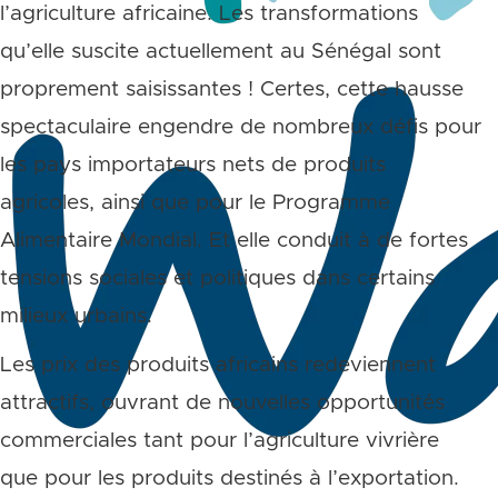
l’agriculture africaine. Les transformations
qu’elle suscite actuellement au Sénégal sont
proprement saisissantes ! Certes, cette hausse
spectaculaire engendre de nombreux défis pour
les pays importateurs nets de produits
agricoles, ainsi que pour le Programme
Alimentaire Mondial. Et elle conduit à de fortes
tensions sociales et politiques dans certains
milieux urbains.
Les prix des produits africains redeviennent
attractifs, ouvrant de nouvelles opportunités
commerciales tant pour l’agriculture vivrière
que pour les produits destinés à l’exportation.