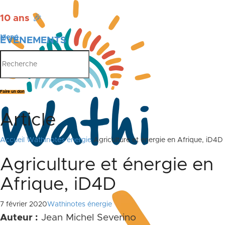
10 ans
🎉
Menu
ÉVÉNEMENTS
PUBLICATIONS
Faire un don
Article
Accueil
Wathinotes énergie
Agriculture et énergie en Afrique, iD4D
Agriculture et énergie en
Afrique, iD4D
7 février 2020
Wathinotes énergie
Auteur :
Jean Michel Severino