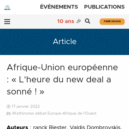
ÉVÉNEMENTS
PUBLICATIONS
10 ans
🎉
FAIRE UN DON
Article
Afrique-Union européenne
: « L’heure du new deal a
sonné ! »
17 janvier 2022
Wathinotes débat Europe-Afrique de l'Ouest
Auteurs
: ranck Riester, Valdis Dombrovskis,