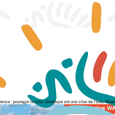
lience : pourquoi la crise climatique est une crise de l’eau, Water