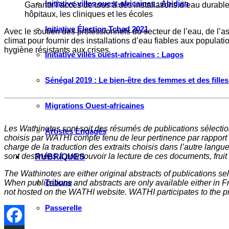
Initiative villes ouest-africaines : Abidjan
Garantir l’accès de tous à des installations d’eau dura
hôpitaux, les cliniques et les écoles
Initiative Élection Tchad 2021
Avec le soutien des professionnels du secteur de l’eau, de l’a
climat pour fournir des installations d’eau fiables aux populat
hygiène résistants aux crises.
Initiative villes ouest-africaines : Lagos
Sénégal 2019 : Le bien-être des femmes et des fille
Migrations Ouest-africaines
Les Wathinotes sont soit des rés
umés de publications sélectio
Artistes Engagés
choisis par WATHI compte tenu de leur pertinence par rapport
charge de la traduction des extraits choisis dans l’autre langu
sont destinées à promouvoir la lecture de ces documents, fruit d
RUBRIQUES
The Wathinotes are either original abstracts of publications s
Tribune
When publications and abstracts are only available either in Fre
not hosted on the WATHI website. WATHI participates to the pr
Passerelle