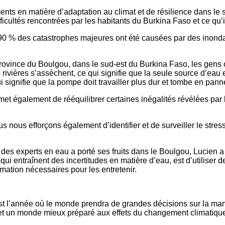
ts en matière d’adaptation au climat et de résilience dans le 
ultés rencontrées par les habitants du Burkina Faso et ce qu’ils
 90 % des catastrophes majeures ont été causées par des inonda
ovince du Boulgou, dans le sud-est du Burkina Faso, les gens on
ivières s’assèchent, ce qui signifie que la seule source d’eau
ui signifie que la pompe doit travailler plus dur et tombe en pa
ermet également de rééquilibrer certaines inégalités révélées 
us nous efforçons également d’identifier et de surveiller le stres
es experts en eau a porté ses fruits dans le Boulgou, Lucien a 
qui entraînent des incertitudes en matière d’eau, est d’utiliser
rmation nécessaires pour les entretenir.
t l’année où le monde prendra de grandes décisions sur la mani
, et un monde mieux préparé aux effets du changement climatiqu