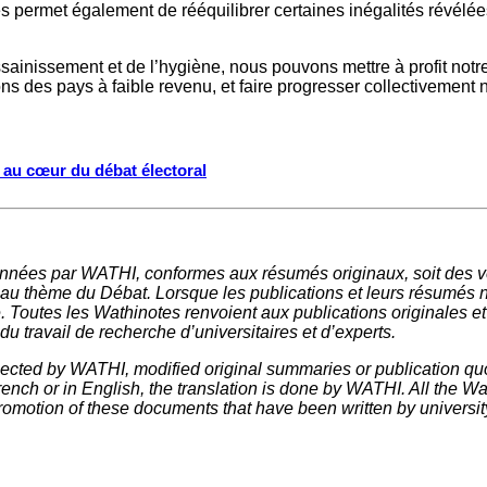
bles permet également de rééquilibrer certaines inégalités rév
ssainissement et de l’hygiène, nous pouvons mettre à profit notr
ions des pays à faible revenu, et faire progresser collectivement
s au cœur du débat électoral
nnées par WATHI, conformes aux résumés originaux, soit des ve
 au thème du Débat. Lorsque les publications et leurs résumés 
e. Toutes les Wathinotes renvoient aux publications originales e
u travail de recherche d’universitaires et d’experts.
elected by WATHI, modified original summaries or publication quo
nch or in English, the translation is done by WATHI. All the Wath
omotion of these documents that have been written by universit