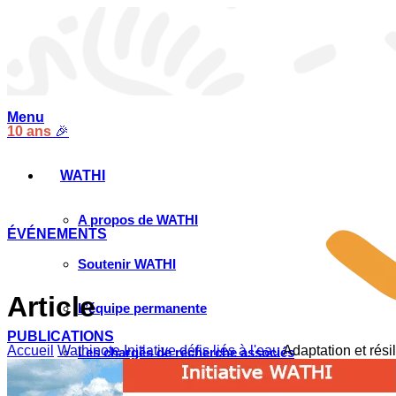
Menu
10 ans
🎉
WATHI
A propos de WATHI
ÉVÉNEMENTS
Soutenir WATHI
Article
L’équipe permanente
PUBLICATIONS
Accueil
Wathinote Initiative défis liés à l'eau
Adaptation et rési
Les chargés de recherche associés