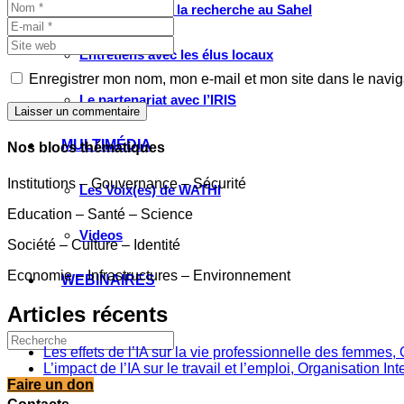
Valorisation de la recherche au Sahel
Entretiens avec les élus locaux
Enregistrer mon nom, mon e-mail et mon site dans le navi
Le partenariat avec l’IRIS
Laisser un commentaire
MULTIMÉDIA
Nos blocs thématiques
Institutions – Gouvernance – Sécurité
Les Voix(es) de WATHI
Education – Santé – Science
Videos
Société – Culture – Identité
Economie – Infrastructures – Environnement
WEBINAIRES
Articles récents
Les effets de l’IA sur la vie professionnelle des femme
L’impact de l’IA sur le travail et l’emploi, Organisation In
Faire un don