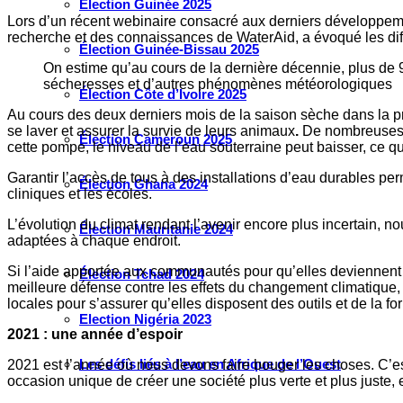
Élection Guinée 2025
Lors d’un récent webinaire consacré aux derniers développemen
recherche et des connaissances de WaterAid, a évoqué les diffic
Élection Guinée-Bissau 2025
On estime qu’au cours de la dernière décennie, plus de
sécheresses et d’autres phénomènes météorologiques
Élection Côte d’Ivoire 2025
Au cours des deux derniers mois de la saison sèche dans la pr
se laver et assurer la survie de leurs animaux
.
De nombreuses r
Élection Cameroun 2025
cette pompe, le niveau de l’eau souterraine peut baisser, ce q
Garantir l’accès de tous à des installations d’eau durables p
Élection Ghana 2024
cliniques et les écoles.
L’évolution du climat rendant l’avenir encore plus incertain, no
Élection Mauritanie 2024
adaptées à chaque endroit.
Si l’aide apportée aux communautés pour qu’elles deviennent d
Élection Tchad 2024
meilleure défense contre les effets du changement climatique, 
locales pour s’assurer qu’elles disposent des outils et de la fo
Election Nigéria 2023
2021 : une année d’espoir
Les défis liés à l’eau en Afrique de l’Ouest
2021 est l’année où nous devons faire bouger les choses. C’es
occasion unique de créer une société plus verte et plus juste