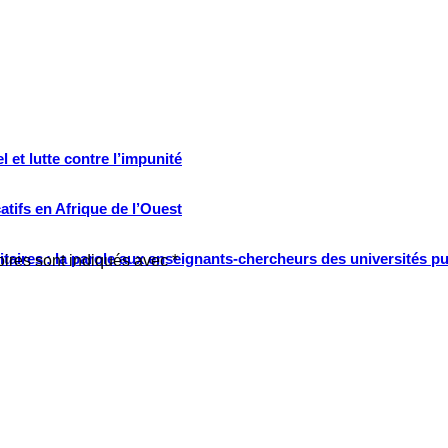
 et lutte contre l’impunité
tifs en Afrique de l’Ouest
ritaires : la parole aux enseignants-chercheurs des universités p
oires sont indiqués avec
*