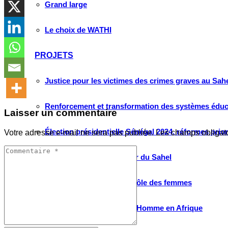
Grand large
Le choix de WATHI
PROJETS
Justice pour les victimes des crimes graves au Sahel
Renforcement et transformation des systèmes éduca
Laisser un commentaire
Élection présidentielle Sénégal 2024, réformes prio
Votre adresse e-mail ne sera pas publiée.
Les champs obligat
Conversations sur l’avenir du Sahel
Débats citoyens place et rôle des femmes
Protection des droits de l’Homme en Afrique