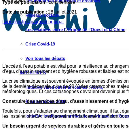
Instagram
Les industries culturelles et créatives
Type de publication
: commentaire
Date de publication
: 28 juillet 2021
Réseaux sociaux
Lien vers le document original
Les relations entre l’Afrique de l’Ouest et la Chine
Crise Covid-19
Voir tous les débats
L’accès à l’eau potable est vital pour la résilience au chang
d’eau, d’assainissement et d’hygiène robustes et fiables est no
INITIATIVES
La crise climatique est souvent évoquée en termes d’émissions
de la dernière décennie, plus de 90 % des catastrophes maje
Initiative villes ouest-africaines : Accra
météorologiques. Et ces catastrophes devraient devenir plus f
Construire des services d’eau, d’assainissement et d’hygiè
Élection Bénin 2026
Toutefois, pour s’adapter au changement climatique, il faut é
Initiative intelligence artificielle en Afrique de l’Oues
les installations EAH, et garantir un financement suffisant pour 
Un besoin urgent de services durables et gérés en toute s