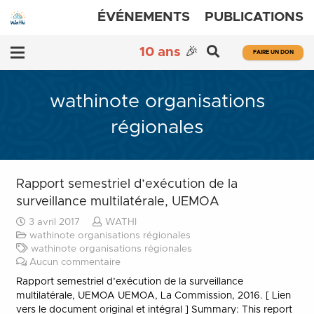
ÉVÉNEMENTS
PUBLICATIONS
10 ans
🎉
FAIRE UN DON
wathinote organisations
régionales
Rapport semestriel d’exécution de la
surveillance multilatérale, UEMOA
3 avril 2017
WATHI
wathinote organisations régionales
wathinote organisations régionales
Aucun commentaire
Rapport semestriel d’exécution de la surveillance
multilatérale, UEMOA UEMOA, La Commission, 2016. [ Lien
vers le document original et intégral ] Summary: This report