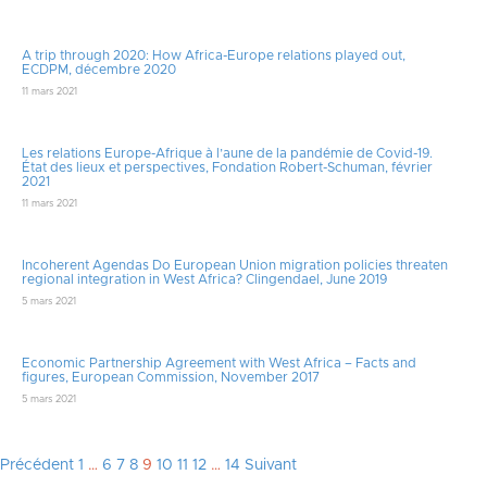
A trip through 2020: How Africa-Europe relations played out,
ECDPM, décembre 2020
11 mars 2021
Les relations Europe-Afrique à l’aune de la pandémie de Covid-19.
État des lieux et perspectives, Fondation Robert-Schuman, février
2021
11 mars 2021
Incoherent Agendas Do European Union migration policies threaten
regional integration in West Africa? Clingendael, June 2019
5 mars 2021
Economic Partnership Agreement with West Africa – Facts and
figures, European Commission, November 2017
5 mars 2021
Pagination
Précédent
1
…
6
7
8
9
10
11
12
…
14
Suivant