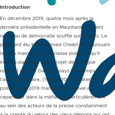
Introduction
En décembre 2019, quatre mois après la
dernière présidentielle en Mauritanie, un vent
nouveau de démocratie souffle sur le pays. Le
président élu M. Mohamed Cheikh El Ghazouani
tend la main à toute la classe politique qu’il
invite à participer à un projet de dialogue
national inclusif. Dans un pays longtemps sous
l’autorité militaire, (1978 – 2007), l’alternance
politique en 2019 marquait un nouvel air
cependant dans la méfiance, particulièrement
au sein des acteurs de la presse constamment
à la crainte du retour des vieux démons qui ont