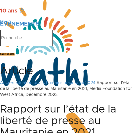
10 ans
🎉
Menu
ÉVÉNEMENTS
PUBLICATIONS
Faire un don
Article
Accueil
situation droits humains mauritanie 2024
Rapport sur l’état
de la liberté de presse au Mauritanie en 2021, Media Foundation for
West Africa, Décembre 2022
Rapport sur l’état de la
liberté de presse au
Mauritanie en 2021,