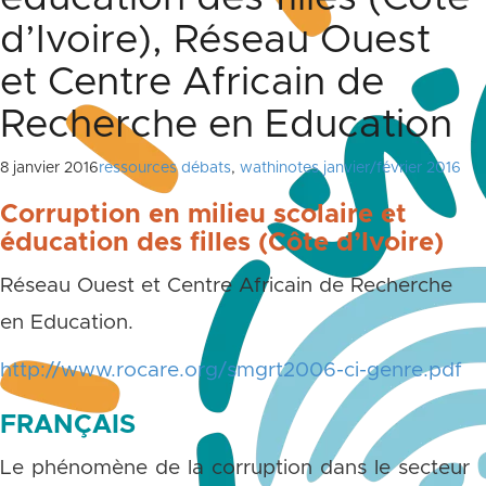
d’Ivoire), Réseau Ouest
et Centre Africain de
Recherche en Education
8 janvier 2016
ressources débats
,
wathinotes janvier/février 2016
Corruption en milieu scolaire et
éducation des filles (Côte d’Ivoire)
Réseau Ouest et Centre Africain de Recherche
en Education.
http://www.rocare.org/smgrt2006-ci-genre.pdf
FRANÇAIS
Le phénomène de la corruption dans le secteur