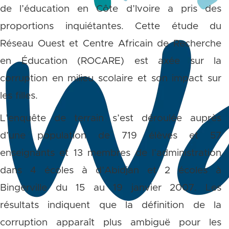
de l’éducation en Côte d’Ivoire a pris des
proportions inquiétantes. Cette étude du
Réseau Ouest et Centre Africain de Recherche
en Éducation (ROCARE) est axée sur la
corruption en milieu scolaire et son impact sur
les filles.
L’enquête de terrain s’est déroulée auprès
d’une population de 719 élèves et 57
enseignants et 13 membres de l’administration
dans 4 écoles à d’Abidjan et 2 écoles à
Bingerville du 15 au 19 janvier 2007. Les
résultats indiquent que la définition de la
corruption apparaît plus ambiguë pour les