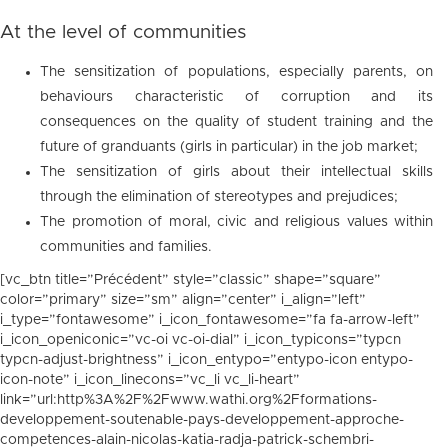
At the level of communities
The sensitization of populations, especially parents, on
behaviours characteristic of corruption and its
consequences on the quality of student training and the
future of granduants (girls in particular) in the job market;
The sensitization of girls about their intellectual skills
through the elimination of stereotypes and prejudices;
The promotion of moral, civic and religious values within
communities and families.
[vc_btn title=”Précédent” style=”classic” shape=”square”
color=”primary” size=”sm” align=”center” i_align=”left”
i_type=”fontawesome” i_icon_fontawesome=”fa fa-arrow-left”
i_icon_openiconic=”vc-oi vc-oi-dial” i_icon_typicons=”typcn
typcn-adjust-brightness” i_icon_entypo=”entypo-icon entypo-
icon-note” i_icon_linecons=”vc_li vc_li-heart”
link=”url:http%3A%2F%2Fwww.wathi.org%2Fformations-
developpement-soutenable-pays-developpement-approche-
competences-alain-nicolas-katia-radja-patrick-schembri-