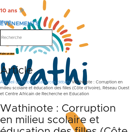
10 ans
🎉
Menu
ÉVÉNEMENTS
PUBLICATIONS
Faire un don
Article
Accueil
Le Débat
ressources débats
Wathinote : Corruption en
milieu scolaire et éducation des filles (Côte d’Ivoire), Réseau Ouest
et Centre Africain de Recherche en Education
Wathinote : Corruption
en milieu scolaire et
éducation des filles (Côte