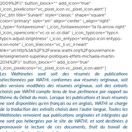
2009%2F||” button_block=”” add_icon=”true”
i_icon_pixelicons=”vc_pixel_icon vc_pixel_icon-alert”]
[vc_btn title=”Suivant” style=”classic” shape=”square”
color=”primary” size=”sm” align=”center” i_align=”right”
i_type=”fontawesome” i_icon_fontawesome=”fa fa-arrow-right”
i_icon_openiconic=”vc-oi vc-oi-dial” i_icon_typicons=”typcn
typcn-adjust-brightness” i_icon_entypo=”entypo-icon entypo-
icon-note” i_icon_linecons=”vc_li vc_li-heart”
link=”url:http%3A%2F%2Fwww.wathi.org%2Fgouvernance-
lenseignement-superieur-politiques-effets-michaela-martin-
2014%2F||” button_block=”” add_icon=”true”
i_icon_pixelicons=”vc_pixel_icon vc_pixel_icon-alert”]
Les Wathinotes sont soit des résumés de publications
sélectionnées par WATHI, conformes aux résumés originaux, soit
des versions modifiées des résumés originaux, soit des extraits
choisis par WATHI compte tenu de leur pertinence par rapport au
thème du Débat du mois. Lorsque les publications et leurs résumés
ne sont disponibles qu’en français ou en anglais, WATHI se charge
de la traduction des extraits choisis dans l’autre langue. Toutes les
Wathinotes renvoient aux publications originales et intégrales qui
ne sont pas hébergées par le site de WATHI, et sont destinées à
promouvoir la lecture de ces documents, fruit du travail de