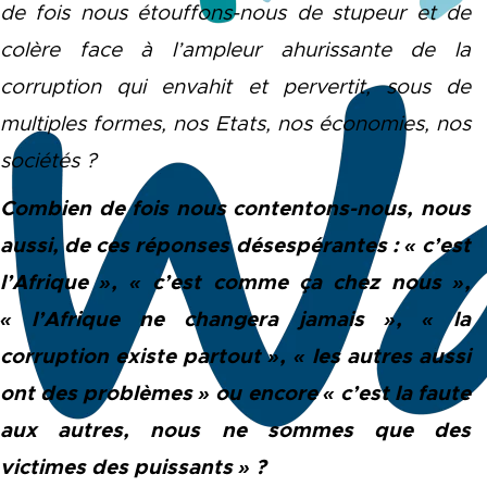
de fois nous étouffons-nous de stupeur et de
colère face à l’ampleur ahurissante de la
corruption qui envahit et pervertit, sous de
multiples formes, nos Etats, nos économies, nos
sociétés ?
Combien de fois nous contentons-nous, nous
aussi, de ces réponses désespérantes : « c’est
l’Afrique », « c’est comme ça chez nous »,
« l’Afrique ne changera jamais », « la
corruption existe partout », « les autres aussi
ont des problèmes » ou encore « c’est la faute
aux autres, nous ne sommes que des
victimes des puissants » ?