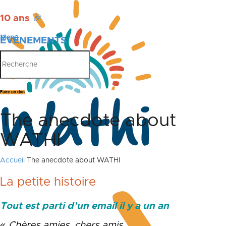
10 ans
🎉
Menu
ÉVÉNEMENTS
PUBLICATIONS
Faire un don
The anecdote about
WATHI
Accueil
The anecdote about WATHI
La petite histoire
Tout est parti d’un
email il y a un an
« Chères amies, chers amis,