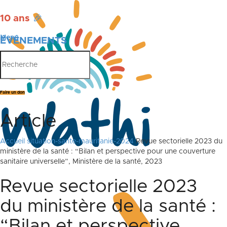
10 ans
🎉
Menu
ÉVÉNEMENTS
PUBLICATIONS
Faire un don
Article
Accueil
situation-sante-mauritanie-2024
Revue sectorielle 2023 du
ministère de la santé : “Bilan et perspective pour une couverture
sanitaire universelle”, Ministère de la santé, 2023
Revue sectorielle 2023
du ministère de la santé :
“Bilan et perspective