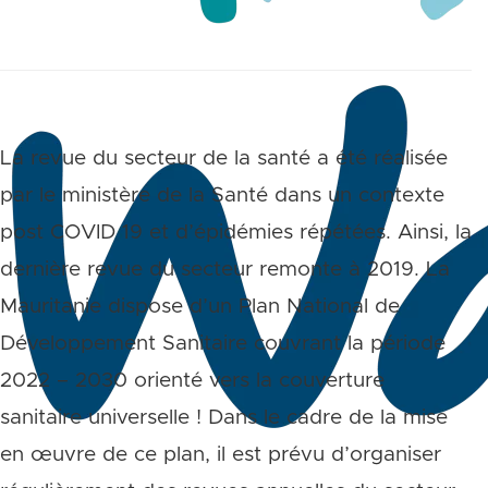
La revue du secteur de la santé a été réalisée
par le ministère de la Santé dans un contexte
post COVID 19 et d’épidémies répétées. Ainsi, la
dernière revue du secteur remonte à 2019. La
Mauritanie dispose d’un Plan National de
Développement Sanitaire couvrant la période
2022 – 2030 orienté vers la couverture
sanitaire universelle ! Dans le cadre de la mise
en œuvre de ce plan, il est prévu d’organiser