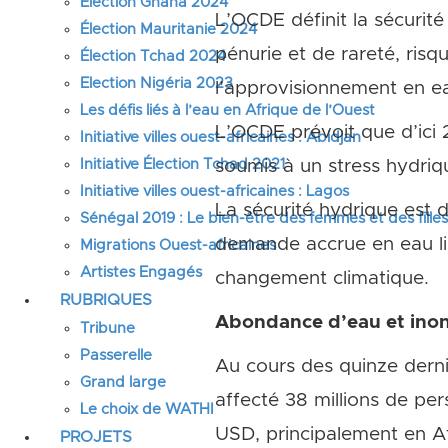
Élection Ghana 2024
L’OCDE définit la sécurité
Élection Mauritanie 2024
pénurie et de rareté, risq
Élection Tchad 2024
Election Nigéria 2023
l’approvisionnement en ea
Les défis liés à l’eau en Afrique de l’Ouest
L’OCDE prévoit que d’ici 
Initiative villes ouest-africaines : Abidjan
Initiative Élection Tchad 2021
soumis à un stress hydri
Initiative villes ouest-africaines : Lagos
La sécurité hydrique est d
Sénégal 2019 : Le bien-être des femmes et des fille
demande accrue en eau lié
Migrations Ouest-africaines
Artistes Engagés
changement climatique.
RUBRIQUES
Abondance d’eau et ino
Tribune
Passerelle
Au cours des quinze derni
Grand large
affecté 38 millions de pe
Le choix de WATHI
USD, principalement en Afr
PROJETS