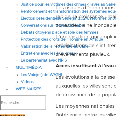
Justice pour les victimes des crimes graves au Sahel
Les risques d’inondations 
Renforcement et transformation des systèmes éduca
rapide, la croissance urba
Élection présidentielle Sénégal 2024, réformes prior
zones de plaine inondable
Conversations sur l’avenir du Sahel
Débats citoyens place et rôle des femmes
L’urbanisation, qui amplif
Protection des droits de l’Homme en Afrique
précipitations de s’infiltr
Valorisation de la recherche au Sahel
Entretiens avec les élus locaux
d’événements pluvieux.
Le partenariat avec l’IRIS
Accès insuffisant à l’eau
MULTIMÉDIA
Les Voix(es) de WATHI
Les évolutions à la baisse 
Videos
auxquelles les villes sont
WEBINAIRES
de croissance de la popula
Les moyennes nationales m
l’intérieur et entre les vil