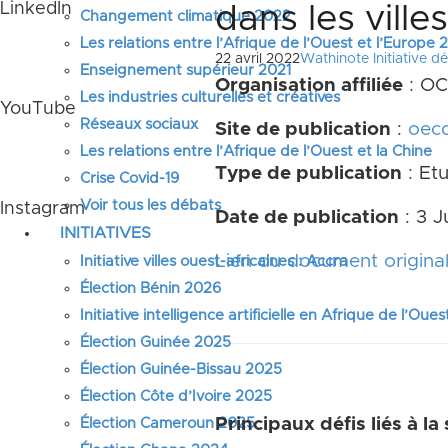
LinkedIn
dans les ville
Changement climatique 2022
Les relations entre l’Afrique de l’Ouest et l’Europe
22 avril 2022
Wathinote Initiative déf
Enseignement supérieur 2021
Organisation affiliée
: O
Les industries culturelles et créatives
YouTube
Réseaux sociaux
Site de publication
:
oecd
Les relations entre l’Afrique de l’Ouest et la Chine
Type de publication
: Et
Crise Covid-19
Voir tous les débats
Instagram
Date de publication
: 3 J
INITIATIVES
Lien du document origina
Initiative villes ouest-africaines : Accra
Élection Bénin 2026
Initiative intelligence artificielle en Afrique de l’Oues
Élection Guinée 2025
Élection Guinée-Bissau 2025
Élection Côte d’Ivoire 2025
Principaux défis liés à la
Élection Cameroun 2025