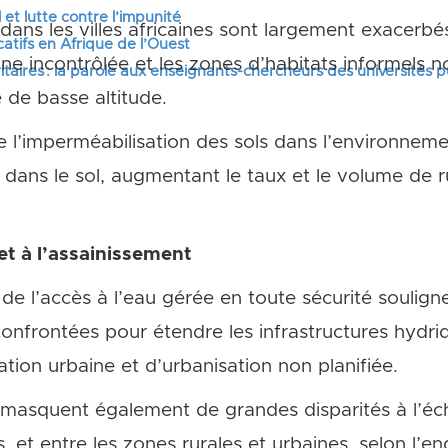
 et lutte contre l’impunité
dans les villes africaines sont largement exacerbés
tifs en Afrique de l’Ouest
ine incontrôlée et les zones d’habitats informels 
itaires : la parole aux enseignants-chercheurs des universités 
 de basse altitude.
ie l’imperméabilisation des sols dans l’environnem
er dans le sol, augmentant le taux et le volume de r
 et à l’assainissement
de l’accès à l’eau gérée en toute sécurité soulignen
 confrontées pour étendre les infrastructures hydr
tion urbaine et d’urbanisation non planifiée.
asquent également de grandes disparités à l’éche
les, et entre les zones rurales et urbaines, selon l’en