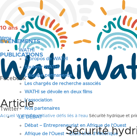
10 ans
🎉
Menu
ÉVÉNEMENTS
WATHI
PUBLICATIONS
A propos de WATHI
Soutenir WATHI
L’équipe permanente
Facebook
Les chargés de recherche associés
WATHI se dévoile en deux films
L’association
Article
Nos partenaires
Twitter
Accueil
Wathinote Initiative défis liés à l'eau
Sécurité hydrique et pr
LE DÉBAT
Débat – Entrepreneuriat en Afrique de l’Ouest
Sécurité hyd
Afrique de l’Ouest – États Unis d’Amérique