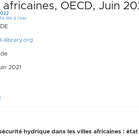
s africaines, OECD, Juin 20
 2022
is liés à l'eau
CDE
-ilibrary.org
ude
uin 2021
l
t
 sécurité hydrique dans les villes africaines : état