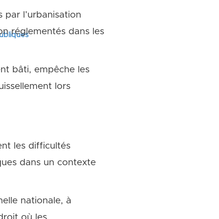
 par l’urbanisation
non réglementés dans les
publiques
ent bâti, empêche les
uissellement lors
t les difficultés
iques dans un contexte
lle nationale, à
droit où les