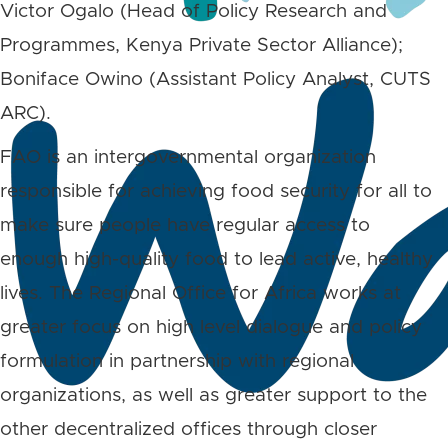
Victor Ogalo (Head of Policy Research and
Programmes, Kenya Private Sector Alliance);
Boniface Owino (Assistant Policy Analyst, CUTS
ARC).
FAO is an intergovernmental organization
responsible for achieving food security for all to
make sure people have regular access to
enough high-quality food to lead active, healthy
lives. The Regional Office for Africa works at
greater focus on high level dialogue and policy
formulation in partnership with regional
organizations, as well as greater support to the
other decentralized offices through closer