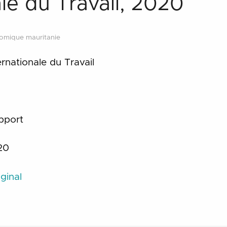
ale du Travail, 2020
nomique mauritanie
ernationale du Travail
pport
20
ginal