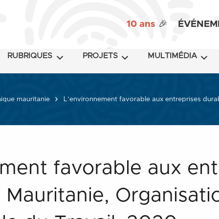
10 ans
🎉
ÉVÉNEM
RUBRIQUES
PROJETS
MULTIMÉDIA
ique mauritanie
L’environnement favorable aux entreprises durabl
ment favorable aux ent
 Mauritanie, Organisati