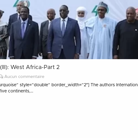
II): West Africa-Part 2
Aucun commentaire
”turquoise” style=”double” border_width=”2″] The authors Internationa
ive continents,…