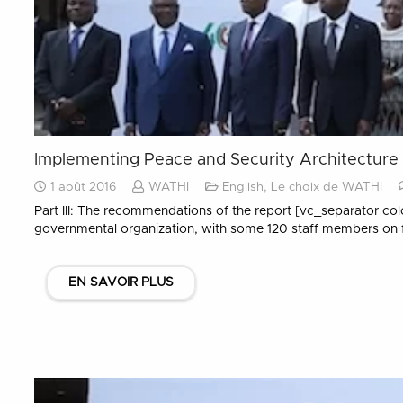
Implementing Peace and Security Architecture (I
1 août 2016
WATHI
English
,
Le choix de WATHI
Part III: The recommendations of the report [vc_separator col
governmental organization, with some 120 staff members on f
EN SAVOIR PLUS