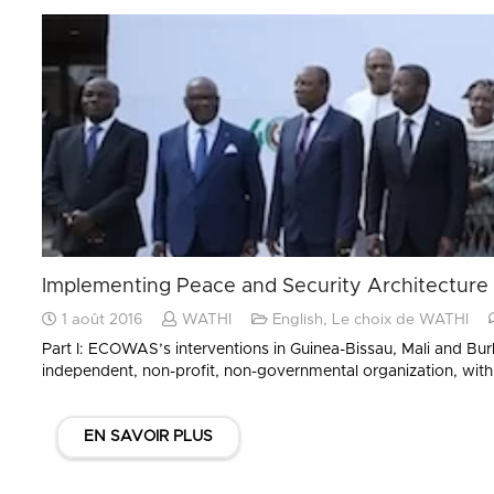
Implementing Peace and Security Architecture (I
1 août 2016
WATHI
English
,
Le choix de WATHI
Part I: ECOWAS’s interventions in Guinea-Bissau, Mali and Bur
independent, non-profit, non-governmental organization, wi
EN SAVOIR PLUS