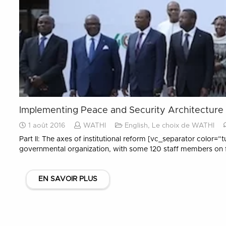
Implementing Peace and Security Architecture (I
1 août 2016
WATHI
English
,
Le choix de WATHI
Part II: The axes of institutional reform [vc_separator color=
governmental organization, with some 120 staff members on f
EN SAVOIR PLUS