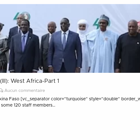
II): West Africa-Part 1
Aucun commentaire
kina Faso [vc_separator color=”turquoise” style=”double” border_wid
th some 120 staff members…