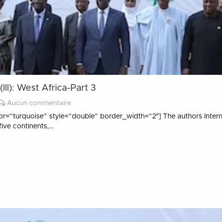
II): West Africa-Part 3
Aucun commentaire
or=”turquoise” style=”double” border_width=”2″] The authors Interna
ive continents,…