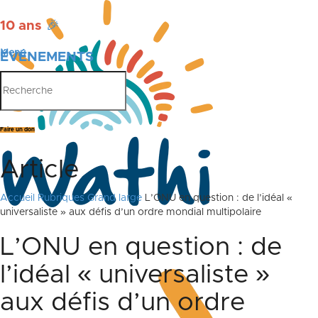
10 ans
🎉
Menu
ÉVÉNEMENTS
PUBLICATIONS
Faire un don
Article
Accueil
Rubriques
Grand large
L’ONU en question : de l’idéal «
universaliste » aux défis d’un ordre mondial multipolaire
L’ONU en question : de
l’idéal « universaliste »
aux défis d’un ordre