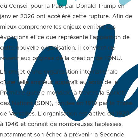
du Conseil pour la Paix par Donald Trump en
janvier 2026 ont accéléré cette rupture. Afin de
mieux comprendre les enjeux derrière ces
évolutions et ce que représente l’apparition de
cette nouvelle organisation, il convient de
revenir aux origines de la création de l’ONU.
Le projet d’une organisation internationale
d’une telle ampleur apparaît au sortir de la
Première guerre mondiale à travers la Société
des Nations (SDN), fondée en 1919 par le Traité
de Versailles. L’organisation est active de 1920
à 1946 et connaît de nombreuses faiblesses,
notamment son échec à prévenir la Seconde