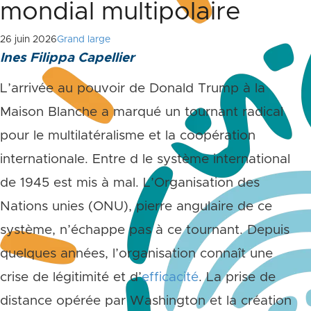
mondial multipolaire
26 juin 2026
Grand large
Ines Filippa Capellier
L’arrivée au pouvoir de Donald Trump à la
Maison Blanche a marqué un tournant radical
pour le multilatéralisme et la coopération
internationale. Entre d le système international
de 1945 est mis à mal. L’Organisation des
Nations unies (ONU), pierre angulaire de ce
système, n’échappe pas à ce tournant. Depuis
quelques années, l’organisation connaît une
crise de légitimité et d’
efficacité
. La prise de
distance opérée par Washington et la création